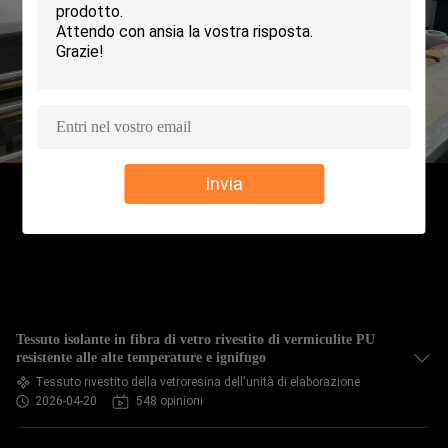
CONTROLLO
DELLA
QUALITÀ
CONTATTACI
Invia
CHIEDI UN
PREVENTIVO
MAPPA
Tessuto isolante in fibra di vetro rivestito di vermiculite PU
DEL
resistente alle alte temperature e ignifugo
Tessuto rivestito della vetroresina dell'unità di elaborazione
SITO
2026-04-20
548 opinioni