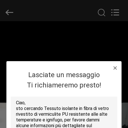
-
2026
Suntex
Composite
Industrial
Co.,Ltd..
All
Rights
CASA.
Reserved.
PRODOTTI
SU
Lasciate un messaggio
DI
NOI
Ti richiameremo presto!
VISITA
ALLA
FABBRICA