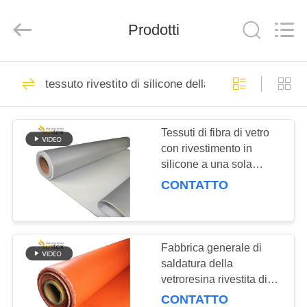
-
2026
Suntex
Prodotti
Composite
Industrial
Co.,Ltd..
All
Rights
CASA.
929
Reserved.
tessuto rivestito di silicone della vetroresina
tessuto rivestito di
PRODOTTI
silicone della
Tessuti di fibra di vetro
con rivestimento in
vetroresina
SU
silicone a una sola
DI
faccia per giacche e
CONTATTO
coperte isolanti termiche
NOI
rimovibili
107
Tessuto resistente al
VISITA
Fabbrica generale di
saldatura della
ALLA
fuoco della
vetroresina rivestita di
FABBRICA
silicone di due lati
vetroresina
CONTATTO