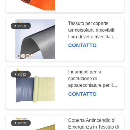
CONTROLLO
DELLA
Tessuto per coperte
198
QUALITÀ
termoisolanti rimovibili:
Panno ad alta
fibra di vetro rivestita in
silicone da 0,4 mm
CONTATTO
temperatura della
CONTATTACI
vetroresina
CHIEDI UN
Indumenti per la
PREVENTIVO
costruzione di
apparecchiature per il
254
trasporto di merci
MAPPA
CONTATTO
Tessuto rivestito
DEL
della vetroresina
SITO
Coperta Antincendio di
dell'unità di
Emergenza in Tessuto di