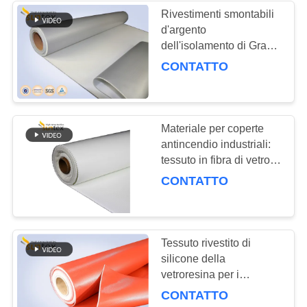
Rivestimenti smontabili
d'argento
14
dell'isolamento di Gray
Tessuti
Silicone Fiberglass
CONTATTO
Cloth For
termoresistenti
Materiale per coperte
antincendio industriali:
tessuto in fibra di vetro
con rivestimento in
CONTATTO
177
silicone bianco (rulli di
rotolo della coperta
coperte antincendio)
della saldatura
Tessuto rivestito di
silicone della
vetroresina per i
rivestimenti smontabili
CONTATTO
ad alta temperatura,