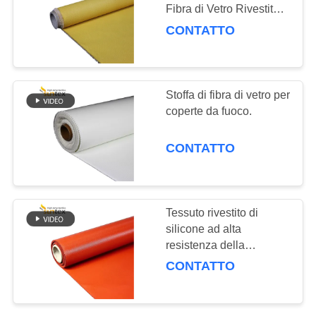
PRIVACY
elaborazione
Fibra di Vetro Rivestito
POLICY
di Silicone Giallo
CONTATTO
83
tessuto rivestito
Stoffa di fibra di vetro per
della vetroresina del
coperte da fuoco.
ptfe
CONTATTO
25
Tessuto rivestito di
Panno della
silicone ad alta
resistenza della
vetroresina del di
vetroresina per il giunto
CONTATTO
di dilatazione del tessuto
alluminio