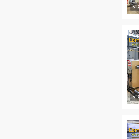
VI
VI