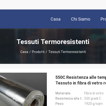
Casa
Chi Siamo
Pr
Tessuti Termoresistenti
Casa
/
Prodotti
/
Tessuti Termoresistenti
550C Resistenza alle tem
Tessuto in fibra di vetro 
Materiale:
Fibra di vetro
Resistenza alla temperatura:
550 gradi C
Peso:
1920 g/sqm