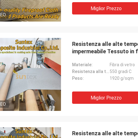
Miglior Prezzo
Jacky Huang
DEO
 oltre 10
Sono un partner della fiducia vero.
ile
Consegnano le merci velocemente con
qualità di soddisfazione. E sono
professionali in tessuti ad alta
Resistenza alle alte tem
temperatura, sempre contribuiscono per i
impermeabile Tessuto in fib
progetti differenti.
Materiale:
Fibra di vetro
Resistenza alla temperatura:
550 gradi C
Peso:
1920 g/sqm
Miglior Prezzo
DEO
Resistenza alle alte temp