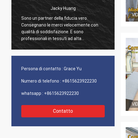
Jacky Huang
Sig.ra Hande
VI
 della fiducia vero.
Stiamo lavorando con Suntex per
 merci velocemente con
anni, essi teniamo la qualità stab
isfazione. E sono
sempre. Trattano seriamente ogna
n tessuti ad alta
singolo richiesta noi. È felice da
empre contribuiscono per i
collaborare comunque con loro.
nti.
Persona di contatto :
Grace Yu
Numero di telefono :
+8615623922230
whatsapp :
+8615623922230
VI
Contatto