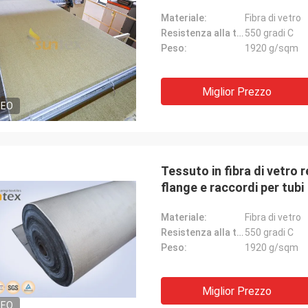
Materiale:
Fibra di vetro
Resistenza alla temperatura:
550 gradi C
Peso:
1920 g/sqm
Miglior Prezzo
DEO
Tessuto in fibra di vetro 
flange e raccordi per tubi
Materiale:
Fibra di vetro
Resistenza alla temperatura:
550 gradi C
Peso:
1920 g/sqm
Miglior Prezzo
DEO