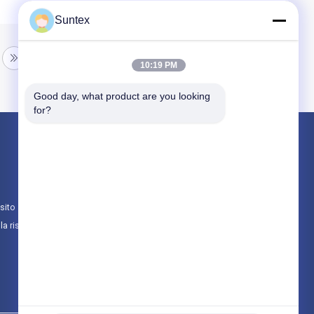
Suntex
10:19 PM
Good day, what product are you looking 
for?
Prodotti
tessuto rivestito di silicone della vetroresina
Tessuto resistente al fuoco della vetroresin
sito
Panno ad alta temperatura della vetroresina
lla riservatezza
Tutte le categorie