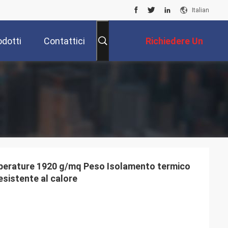
Italian
odotti
Contattici
Richiedere Un
Preventivo
perature 1920 g/mq Peso Isolamento termico
resistente al calore