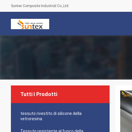
Suntex Composite Industrial Co.,Ltd.
Tutti I Prodotti
tessuto rivestito di silicone della
vetroresina
Tessuto resistente al fuoco della