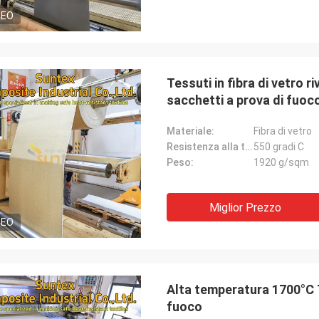
DEO
Tessuti in fibra di vetro ri
sacchetti a prova di fuoc
Materiale:
Fibra di vetro
Resistenza alla temperatura:
550 gradi C
Peso:
1920 g/sqm
Miglior Prezzo
DEO
Alta temperatura 1700°C Te
fuoco