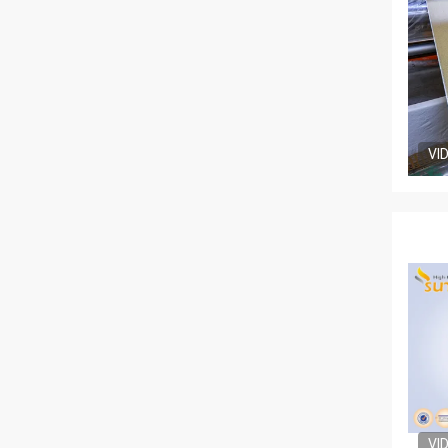
VI
VI