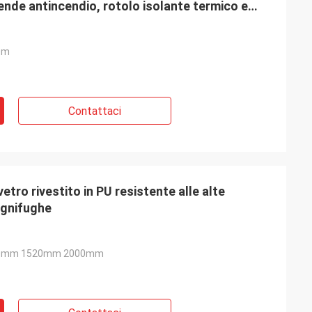
tende antincendio, rotolo isolante termico e
i tubi
0m
Contattaci
etro rivestito in PU resistente alle alte
ignifughe
0mm 1520mm 2000mm