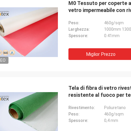
M0 Tessuto per coperte an
vetro impermeabile con ri
Peso:
460g/sqm
Larghezza:
1000mm 130
Spessore:
0.41mm
Miglior Prezzo
DEO
Tela di fibra di vetro rives
resistente al fuoco per t
Rivestimento:
Poliuretano
Peso:
460g/sqm
Spessore:
0,4 mm