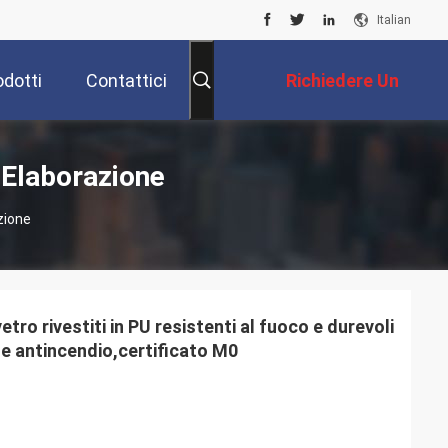
Italian
odotti
Contattici
Richiedere Un
Preventivo
i Elaborazione
zione
vetro rivestiti in PU resistenti al fuoco e durevoli
ne antincendio,certificato M0