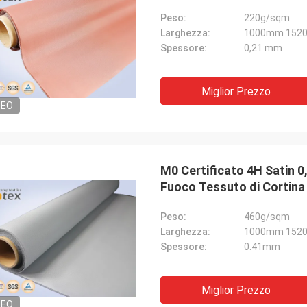
Peso:
220g/sqm
Larghezza:
1000mm 152
Spessore:
0,21 mm
Miglior Prezzo
DEO
M0 Certificato 4H Satin 0
Fuoco Tessuto di Cortina
Peso:
460g/sqm
Larghezza:
1000mm 152
Spessore:
0.41mm
Miglior Prezzo
DEO