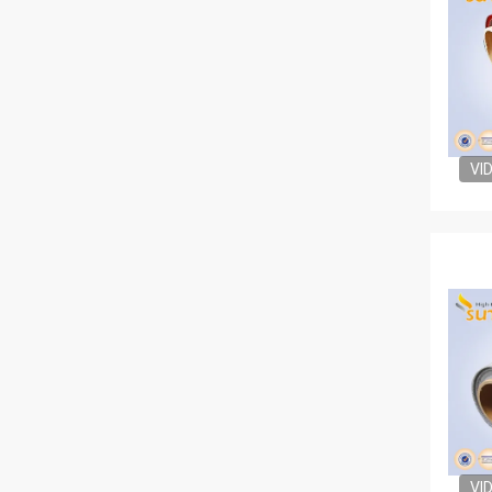
VI
VI