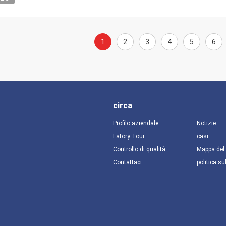
1
2
3
4
5
6
circa
Profilo aziendale
Notizie
Fatory Tour
casi
Controllo di qualità
Mappa del 
Contattaci
politica su