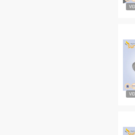
VI
VI