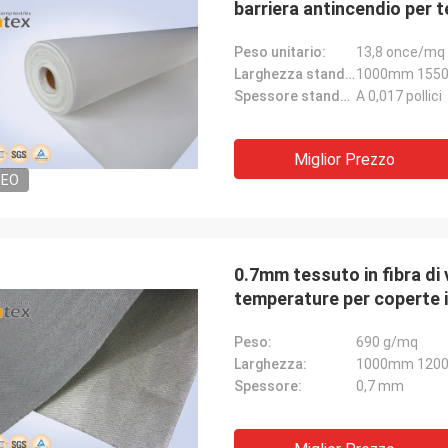
barriera antincendio per 
copertura di protezione de
Peso unitario:
13,8 once/mq
Larghezza standard:
1000mm 155
Spessore standard:
A 0,017 pollici
Miglior Prezzo
DEO
0.7mm tessuto in fibra di v
temperature per coperte 
Peso:
690 g/mq
Larghezza:
1000mm 120
Spessore:
0,7 mm