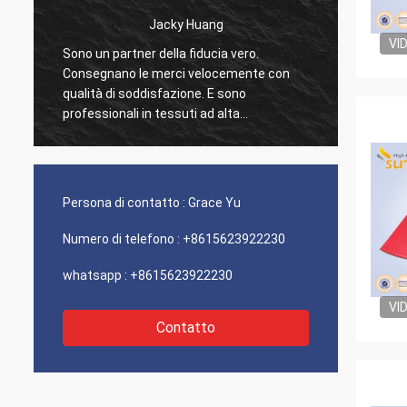
Jacky Huang
Sig.ra Hande
VI
tner della fiducia vero.
Stiamo lavorando con Suntex
o le merci velocemente con
anni, essi teniamo la qualità 
soddisfazione. E sono
sempre. Trattano seriamente ogna
li in tessuti ad alta
singolo richiesta noi. È felice
a, sempre contribuiscono per i
collaborare comunque con lo
fferenti.
Persona di contatto :
Grace Yu
Numero di telefono :
+8615623922230
whatsapp :
+8615623922230
VI
Contatto