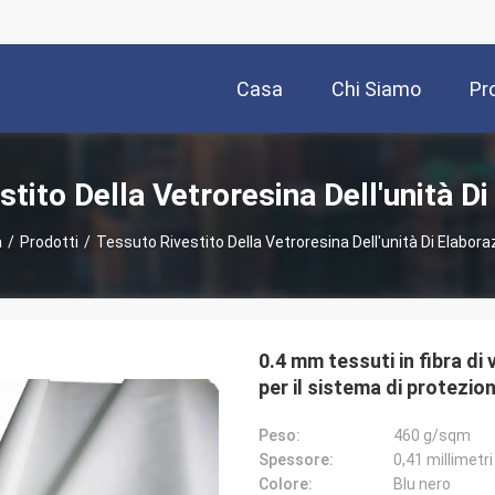
Casa
Chi Siamo
Pr
tito Della Vetroresina Dell'unità D
a
/
Prodotti
/
Tessuto Rivestito Della Vetroresina Dell'unità Di Elabora
0.4 mm tessuti in fibra di 
per il sistema di protezio
Peso:
460 g/sqm
Spessore:
0,41 millimetri
Colore:
Blu nero