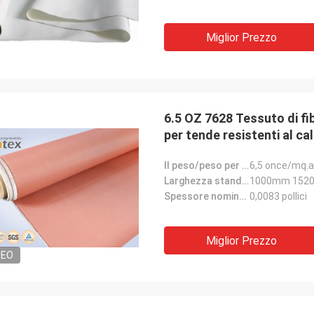
Miglior Prezzo
6.5 OZ 7628 Tessuto di fib
per tende resistenti al ca
Il peso/peso per totale del peso specifico dello sqm/quadrato/pesa il peso nominale:
6,5 once/mq.a
Larghezza standard/larghezza/larghezza nominale:
1000mm 152
Spessore nominale/spessore standard/spessore:
0,0083 pollici
Miglior Prezzo
DEO