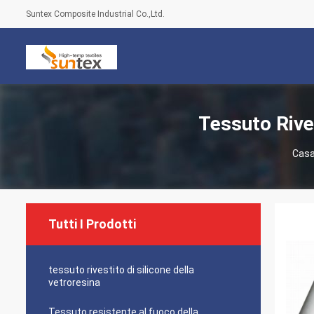
Suntex Composite Industrial Co.,Ltd.
Tessuto Rives
Cas
Tutti I Prodotti
tessuto rivestito di silicone della
vetroresina
Tessuto resistente al fuoco della