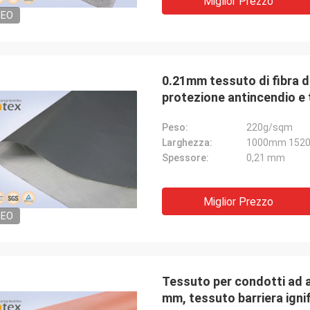
Miglior Prezzo
DEO
0.21mm tessuto di fibra d
protezione antincendio e 
Peso:
220g/sqm
Larghezza:
1000mm 152
Spessore:
0,21 mm
Miglior Prezzo
DEO
Tessuto per condotti ad a
mm, tessuto barriera igni