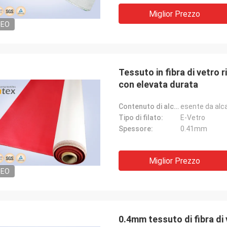
Miglior Prezzo
Jacky Huang
DEO
 per oltre 10
Sono un partner della fiducia vero.
stabile
Consegnano le merci velocemente con
qualità di soddisfazione. E sono
 da
professionali in tessuti ad alta
Tessuto in fibra di vetro 
ro.
temperatura, sempre contribuiscono per i
con elevata durata
progetti differenti.
Contenuto di alcali:
esente da alca
Tipo di filato:
E-Vetro
Spessore:
0.41mm
Miglior Prezzo
DEO
0.4mm tessuto di fibra di 