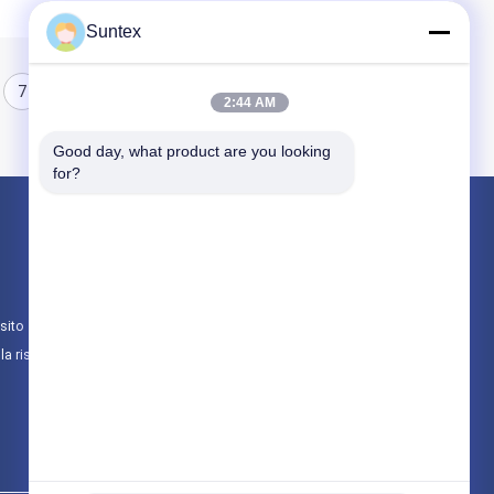
Suntex
7
8
2:44 AM
Good day, what product are you looking 
for?
Prodotti
tessuto rivestito di silicone della vetroresina
Tessuto resistente al fuoco della vetroresin
sito
Panno ad alta temperatura della vetroresina
lla riservatezza
Tutte le categorie