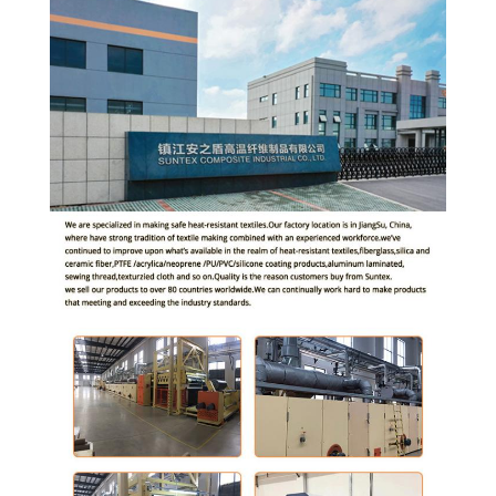
CONTROLLO
DELLA
QUALITÀ
CONTATTACI
CHIEDI UN
PREVENTIVO
MAPPA
DEL
SITO