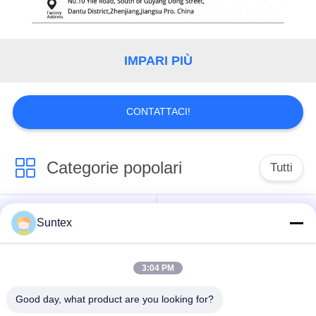
IMPARI PIÙ
CONTATTACI!
Categorie popolari
Tutti
tessuto rivestito di
Tessuto resistente al
Suntex
silicone della
fuoco della
vetroresina
vetroresina
3:04 PM
Panno ad alta
Tessuto rivestito della
Good day, what product are you looking for?
temperatura della
vetroresina dell'unità