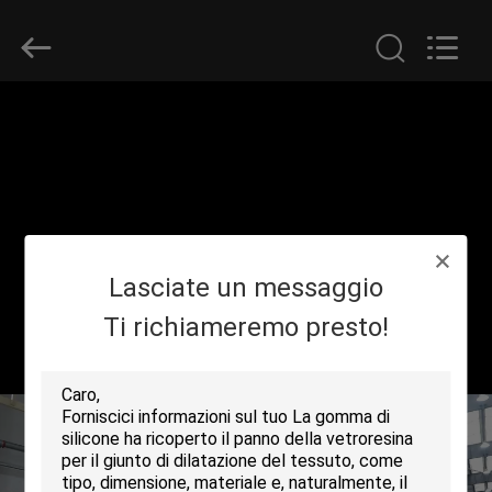
-
2026
Suntex
Composite
Industrial
Co.,Ltd..
All
Rights
CASA.
Reserved.
PRODOTTI
SU
Lasciate un messaggio
DI
NOI
Ti richiameremo presto!
VISITA
ALLA
FABBRICA