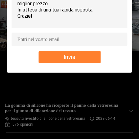
CONTROLLO
DELLA
QUALITÀ
CONTATTACI
Invia
CHIEDI UN
PREVENTIVO
MAPPA
La gomma di silicone ha ricoperto il panno della vetroresina
DEL
per il giunto di dilatazione del tessuto
tessuto rivestito di silicone della vetroresina
2023-06-14
SITO
676 opinioni