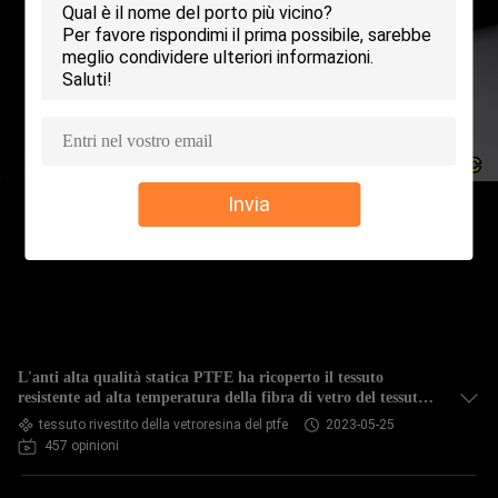
CONTROLLO
DELLA
QUALITÀ
CONTATTACI
Invia
CHIEDI UN
PREVENTIVO
MAPPA
L'anti alta qualità statica PTFE ha ricoperto il tessuto
DEL
resistente ad alta temperatura della fibra di vetro del tessuto
della vetroresina
tessuto rivestito della vetroresina del ptfe
2023-05-25
SITO
457 opinioni