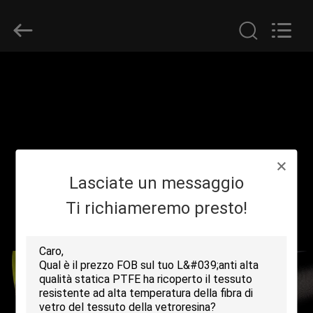
-
2026
Suntex
Composite
Industrial
Co.,Ltd..
All
Rights
CASA.
Reserved.
PRODOTTI
SU
Lasciate un messaggio
DI
NOI
Ti richiameremo presto!
VISITA
ALLA
FABBRICA