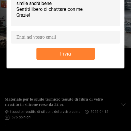
CONTROLLO
DELLA
QUALITÀ
CONTATTACI
Invia
CHIEDI UN
PREVENTIVO
MAPPA
Materiale per lo scudo termico: tessuto di fibra di vetro
DEL
rivestito in silicone rosso da 32 oz
tessuto rivestito di silicone della vetroresina
2026-04-15
SITO
676 opinioni