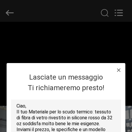
-
2026
Suntex
Composite
Industrial
Co.,Ltd..
All
Rights
CASA.
Reserved.
PRODOTTI
SU
Lasciate un messaggio
DI
NOI
Ti richiameremo presto!
VISITA
ALLA
FABBRICA