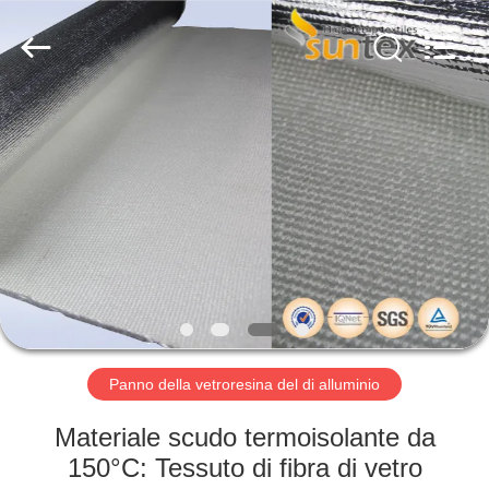
-
2026
Suntex
Composite
Industrial
Co.,Ltd..
All
Rights
CASA.
Reserved.
PRODOTTI
SU
DI
NOI
VISITA
Panno della vetroresina del di alluminio
ALLA
Materiale scudo termoisolante da
FABBRICA
150°C: Tessuto di fibra di vetro