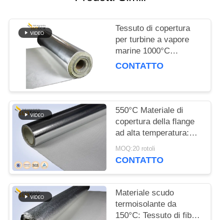
PRIVACY
POLICY
Tessuto di copertura
per turbine a vapore
marine 1000°C
Isolamento ad alta
CONTATTO
temperatura
550°C Materiale di
copertura della flange
ad alta temperatura:
0,4 mm di pellicola di
MOQ:20 rotoli
alluminio e copertura
CONTATTO
isolante in fibra di vetro
Materiale scudo
termoisolante da
150°C: Tessuto di fibra