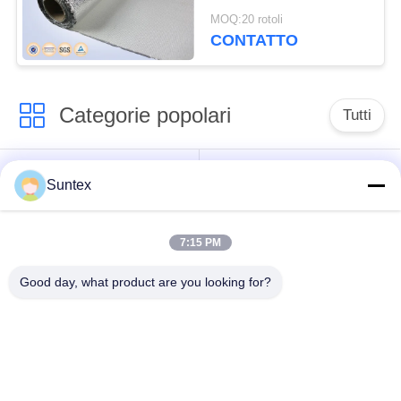
di vetro laminato con
MOQ:20 rotoli
foglio di alluminio non
CONTATTO
combustibile (1,3 mm)
Categorie popolari
Tutti
tessuto rivestito di
Tessuto resistente al
Suntex
silicone della
fuoco della
vetroresina
vetroresina
7:15 PM
Panno ad alta
Tessuto rivestito della
Good day, what product are you looking for?
temperatura della
vetroresina dell'unità
vetroresina
di elaborazione
Panno della
tessuto rivestito della
vetroresina del di
vetroresina del ptfe