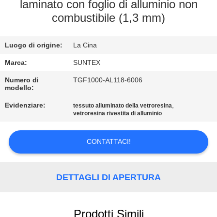
laminato con foglio di alluminio non
combustibile (1,3 mm)
CONTROLLO
DELLA
Luogo di origine:
La Cina
QUALITÀ
Marca:
SUNTEX
CONTATTACI
Numero di
TGF1000-AL118-6006
modello:
Evidenziare:
,
tessuto alluminato della vetroresina
CHIEDI UN
vetroresina rivestita di alluminio
PREVENTIVO
CONTATTACI!
MAPPA
DEL
DETTAGLI DI APERTURA
SITO
Prodotti Simili