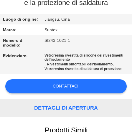
e la protezione di saldatura
CONTROLLO
Luogo di origine:
Jiangsu, Cina
DELLA
QUALITÀ
Marca:
Suntex
Numero di
SI243-1021-1
modello:
CONTATTACI
Evidenziare:
Vetroresina rivestita di silicone dei rivestimenti
dell'isolamento
,
,
Rivestimenti smontabili dell'isolamento
CHIEDI UN
Vetroresina rivestita di saldatura di protezione
PREVENTIVO
CONTATTACI!
MAPPA
DEL
DETTAGLI DI APERTURA
SITO
Prodotti Simili