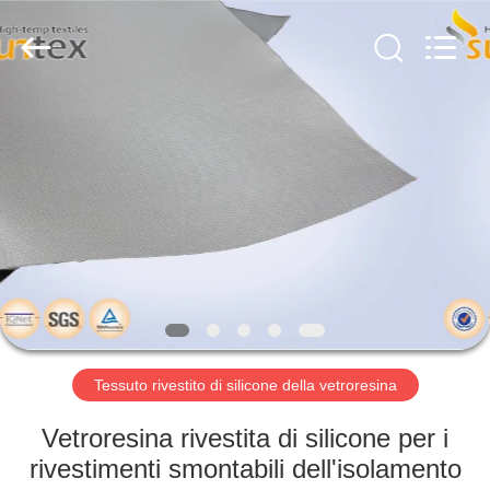
-
2026
Suntex
Composite
Industrial
Co.,Ltd..
All
Rights
CASA.
Reserved.
PRODOTTI
SU
DI
NOI
VISITA
Tessuto rivestito di silicone della vetroresina
ALLA
Vetroresina rivestita di silicone per i
FABBRICA
rivestimenti smontabili dell'isolamento