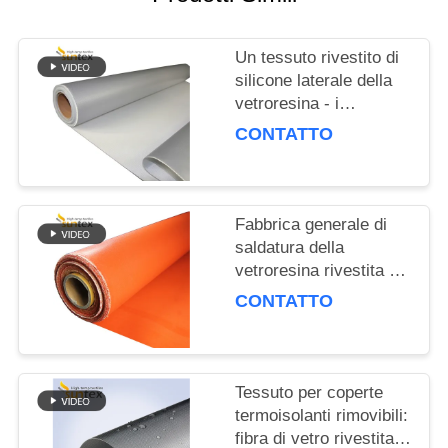
PRIVACY
POLICY
Un tessuto rivestito di
silicone laterale della
vetroresina - i
rivestimenti smontabili
CONTATTO
dell'isolamento termico,
ricopre materiale
Fabbrica generale di
saldatura della
vetroresina rivestita di
silicone di due lati
CONTATTO
Tessuto per coperte
termoisolanti rimovibili:
fibra di vetro rivestita