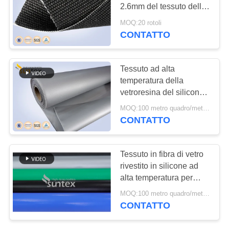
PRIVACY
2.6mm del tessuto della
POLICY
saldatura di protezione
MOQ:20 rotoli
della vetroresina
CONTATTO
resistente della coperta
ricoperta
Tessuto ad alta
temperatura della
vetroresina del silicone
del tessuto di 32 Oz per
MOQ:100 metro quadro/metri quadri
la coperta di saldatura di
CONTATTO
saldatura e delle tende
Tessuto in fibra di vetro
rivestito in silicone ad
alta temperatura per
coperta di protezione per
MOQ:100 metro quadro/metri quadri
saldatura
CONTATTO