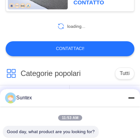
CONTATTO
ricoperto il panno della
sicurezza
loading...
CONTATTACI!
Categorie popolari
Tutti
tessuto rivestito di
Tessuto resistente al
Suntex
silicone della
fuoco della
vetroresina
vetroresina
11:53 AM
Panno ad alta
Tessuto rivestito della
Good day, what product are you looking for?
temperatura della
vetroresina dell'unità