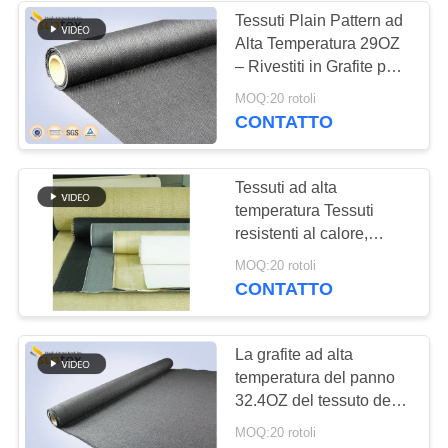
Tessuti Plain Pattern ad
Alta Temperatura 29OZ
– Rivestiti in Grafite per
Coperte Ignifughe
MOQ:20 rotoli
CONTATTO
Tessuti ad alta
temperatura Tessuti
resistenti al calore,
corde, nastri e maniche
MOQ:20 rotoli
CONTATTO
La grafite ad alta
temperatura del panno
32.4OZ del tessuto della
copertura di protezione
MOQ:20 rotoli
contro il calore ha