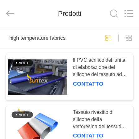
-
2026
Suntex
Prodotti
Composite
Industrial
Co.,Ltd..
All
Rights
CASA.
Reserved.
high temperature fabrics
PRODOTTI
Il PVC acrilico dell'unità
di elaborazione del
SU
silicone del tessuto ad
DI
alta temperatura ha
CONTATTO
ricoperto il panno del
NOI
tessuto della vetroresina
VISITA
Tessuto rivestito di
silicone della
ALLA
vetroresina dei tessuti
FABBRICA
ad alta temperatura per
CONTATTO