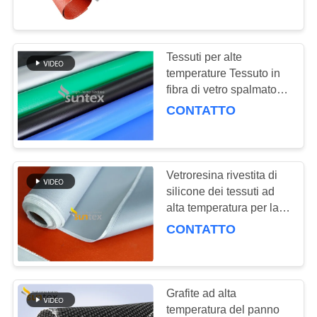
la tenda di saldatura
generale di saldatura
CONTROLLO
Garanzia di qualità
DELLA
Tessuti per alte
QUALITÀ
temperature Tessuto in
fibra di vetro spalmato di
silicone per applicazioni
CONTATTO
CONTATTACI
ad alta temperatura
CHIEDI UN
Vetroresina rivestita di
PREVENTIVO
silicone dei tessuti ad
alta temperatura per la
presa d'aria del tessuto
MAPPA
CONTATTO
DEL
SITO
Grafite ad alta
temperatura del panno