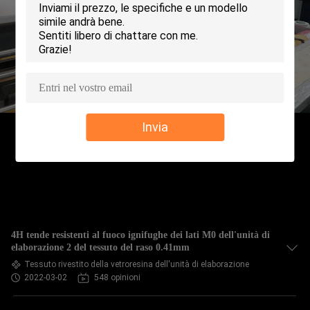
CONTROLLO
DELLA
QUALITÀ
CONTATTACI
Invia
CHIEDI UN
PREVENTIVO
MAPPA
4H tende resistenti al fuoco ignifughe dei lati M0 dell'unità di
DEL
elaborazione 2 del tessuto del raso 0.41mm
Tessuto rivestito della vetroresina dell'unità di elaborazione
SITO
2022-03-02
548 opinioni