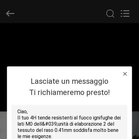
-
2026
Suntex
Composite
Industrial
Co.,Ltd..
All
Rights
CASA.
Reserved.
PRODOTTI
SU
Lasciate un messaggio
DI
NOI
Ti richiameremo presto!
VISITA
ALLA
FABBRICA