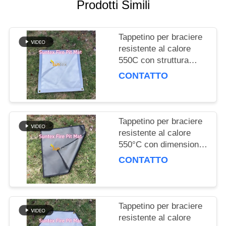
PRIVACY
Prodotti Simili
POLICY
Tappetino per braciere
resistente al calore
550C con struttura
multistrato e
CONTATTO
dimensioni
personalizzabili per la
sicurezza all'aperto
Tappetino per braciere
resistente al calore
550°C con dimensioni
personalizzabili e
CONTATTO
struttura multistrato per
la sicurezza all'aperto
Tappetino per braciere
resistente al calore