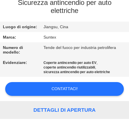
Sicurezza antincendio per auto
elettriche
CONTROLLO
DELLA
Luogo di origine:
Jiangsu, Cina
QUALITÀ
Marca:
Suntex
CONTATTACI
Numero di
Tende del fuoco per industria petrolifera
modello:
Evidenziare:
,
Coperte antincendio per auto EV
CHIEDI UN
,
coperte antincendio riutilizzabili
sicurezza antincendio per auto elettriche
PREVENTIVO
CONTATTACI!
MAPPA
DEL
DETTAGLI DI APERTURA
SITO