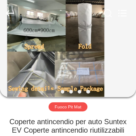
-
2026
Suntex
Composite
Industrial
Co.,Ltd..
All
Rights
CASA.
Reserved.
PRODOTTI
SU
DI
NOI
VISITA
Fuoco Pit Mat
ALLA
Coperte antincendio per auto Suntex
FABBRICA
EV Coperte antincendio riutilizzabili