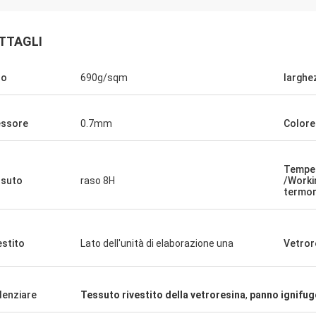
TTAGLI
so
690g/sqm
larghe
ssore
0.7mm
Colore
Temper
suto
raso 8H
/Worki
termor
estito
Lato dell'unità di elaborazione una
Vetror
denziare
Tessuto rivestito della vetroresina
,
panno ignifug