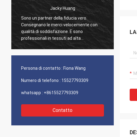
Sig.ra Hande
Stiamo lavorando con Suntex per oltre 10
Sono un
anni, essi teniamo la qualità stabile
Conseg
LA
sempre. Trattano seriamente ogna
qualit
singolo richiesta noi. È felice da
profess
i
collaborare comunque con loro.
temper
progett
Persona di contatto :
Fiona Wang
Numero di telefono :
15527793309
whatsapp :
+8615527793309
Contatto
DE