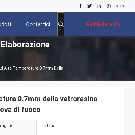
Italian
odotti
Contattici
Richiedere Un
i Elaborazione
Preventivo
Ad Alta Temperatura 0.7mm Della
ratura 0.7mm della vetroresina
rova di fuoco
origine
La Cina