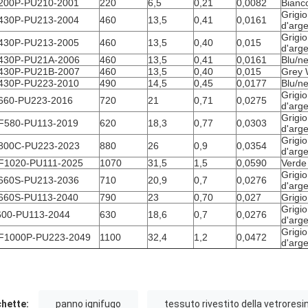
200P-PU210-2001
220
6,5
0,21
0,0082
Bianc
Grigio
430P-PU213-2004
460
13,5
0,41
0,0161
d'arg
Grigio
430P-PU213-2005
460
13,5
0,40
0,015
d'arg
430P-PU21A-2006
460
13,5
0,41
0,0161
Blu/n
430P-PU21B-2007
460
13,5
0,40
0,015
Grey 
430P-PU223-2010
490
14,5
0,45
0,0177
Blu/n
Grigio
660-PU223-2016
720
21
0,71
0,0275
d'arg
Grigio
F580-PU113-2019
620
18,3
0,77
0,0303
d'arg
Grigio
800C-PU223-2023
880
26
0,9
0,0354
d'arg
F1020-PU111-2025
1070
31,5
1,5
0,0590
Verde
Grigio
660S-PU213-2036
710
20,9
0,7
0,0276
d'arg
660S-PU113-2040
790
23
0,70
0,027
Grigio
Grigio
600-PU113-2044
630
18,6
0,7
0,0276
d'arg
Grigio
F1000P-PU223-2049
1100
32,4
1,2
0,0472
d'arg
chette:
panno ignifugo
tessuto rivestito della vetroresi