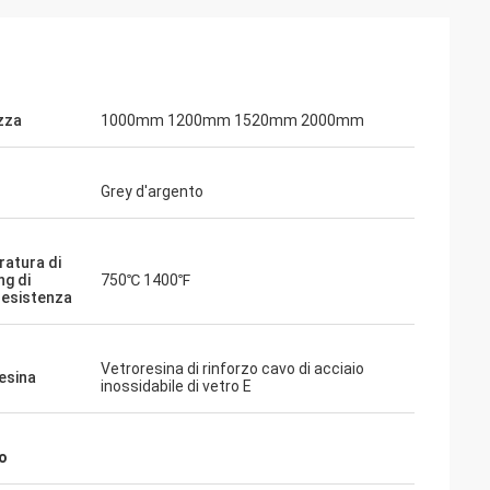
zza
1000mm 1200mm 1520mm 2000mm
Grey d'argento
atura di
ng di
750℃ 1400℉
esistenza
Vetroresina di rinforzo cavo di acciaio
esina
inossidabile di vetro E
o