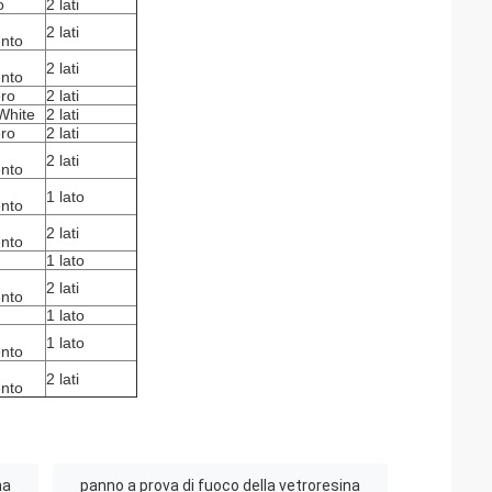
o
2 lati
2 lati
ento
2 lati
ento
ero
2 lati
White
2 lati
ero
2 lati
2 lati
ento
1 lato
ento
2 lati
ento
1 lato
2 lati
ento
1 lato
1 lato
ento
2 lati
ento
na
panno a prova di fuoco della vetroresina