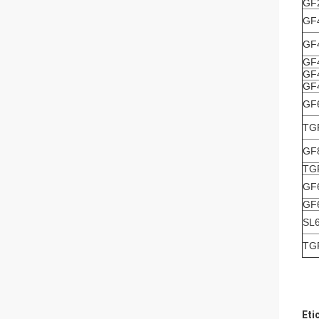
GF
GF
GF
GF
GF
GF
GF
TG
GF
TG
GF
GF
SL
TG
Eti