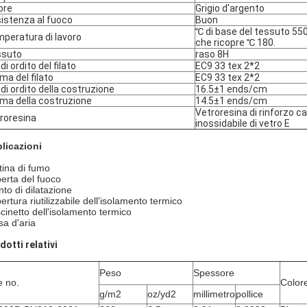
ore
Grigio d'argento
istenza al fuoco
Buon
℃ di base del tessuto 550
peratura di lavoro
che ricopre ℃ 180.
ssuto
raso 8H
 di ordito del filato
EC9 33 tex 2*2
ma del filato
EC9 33 tex 2*2
o di ordito della costruzione
16.5±1 ends/cm
ma della costruzione
14.5±1 ends/cm
Vetroresina di rinforzo ca
roresina
inossidabile di vetro E
licazioni
tina di fumo
erta del fuoco
nto di dilatazione
ertura riutilizzabile dell'isolamento termico
cinetto dell'isolamento termico
sa d'aria
dotti relativi
Peso
Spessore
e no.
Color
g/m2
oz/yd2
millimetro
pollice