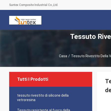
Suntex Composite Industrial Co.,Ltd.
Tessuto Rives
Casa
/
Tessuto Rivestito Della V
Tutti I Prodotti
Te
de
tessuto rivestito di silicone della
vetroresina
Tessuto resistente al fuoco della