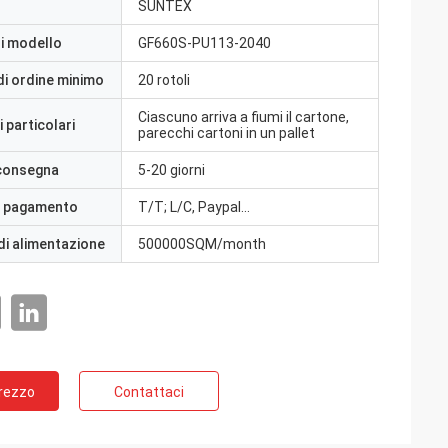
SUNTEX
i modello
GF660S-PU113-2040
di ordine minimo
20 rotoli
Ciascuno arriva a fiumi il cartone,
 particolari
parecchi cartoni in un pallet
 consegna
5-20 giorni
i pagamento
T/T; L/C, Paypal…
di alimentazione
500000SQM/month
Prezzo
Contattaci