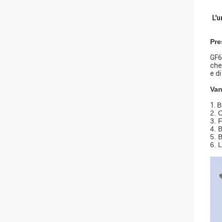
L'u
Pre
GF6
che
e di
Van
1.
B
2. 
3. 
4. 
5. 
6. 