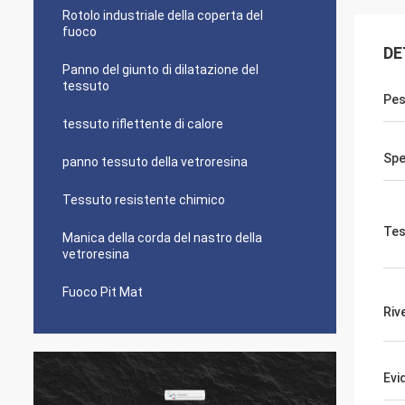
Rotolo industriale della coperta del
fuoco
DE
Panno del giunto di dilatazione del
tessuto
Pe
tessuto riflettente di calore
Spe
panno tessuto della vetroresina
Tessuto resistente chimico
Tes
Manica della corda del nastro della
vetroresina
Fuoco Pit Mat
Riv
Evi