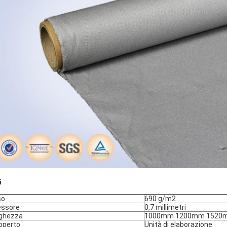
i
so
690 g/m2
essore
0,7 millimetri
ghezza
1000mm 1200mm 1520
operto
Unità di elaborazione