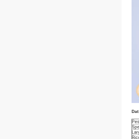
Dat
Pe
Sp
Lar
Ric