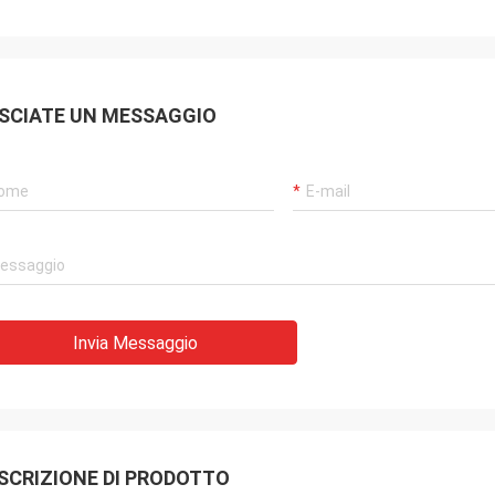
Jacky Huang
 partner della fiducia vero.
nano le merci velocemente con
SCIATE UN MESSAGGIO
à di soddisfazione. E sono
ionali in tessuti ad alta
atura, sempre contribuiscono per i
i differenti.
Invia Messaggio
SCRIZIONE DI PRODOTTO