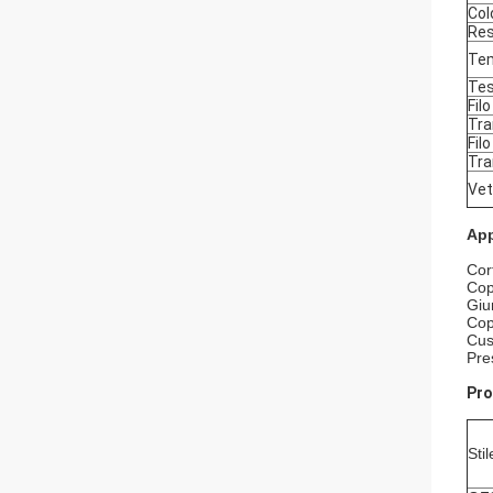
Col
Res
Tem
Te
Filo
Tra
Fil
Tra
Vet
App
Cor
Cop
Giu
Cop
Cus
Pre
Pro
Stil